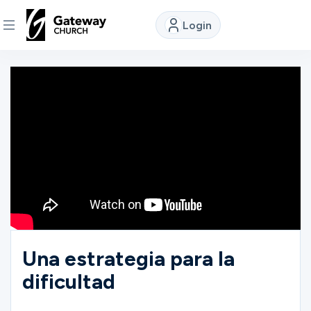
Login
DISCOVER
About
Us
Watch
Locations
Una estrategia para la
dificultad
Connect