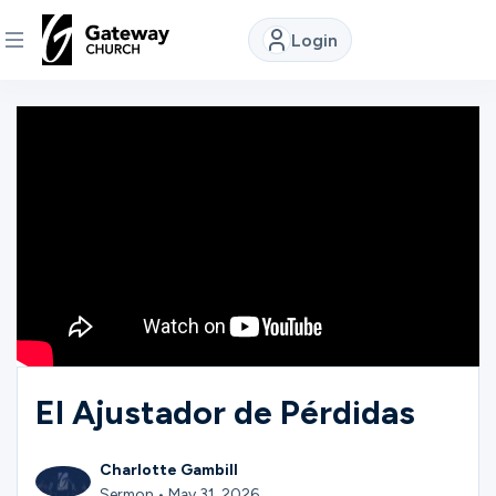
Login
DISCOVER
About
Us
Watch
Locations
El Ajustador de Pérdidas
Connect
Charlotte Gambill
Sermon • May 31, 2026