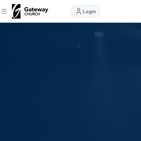
Login
DISCOVER
About
Us
Watch
Locations
Connect