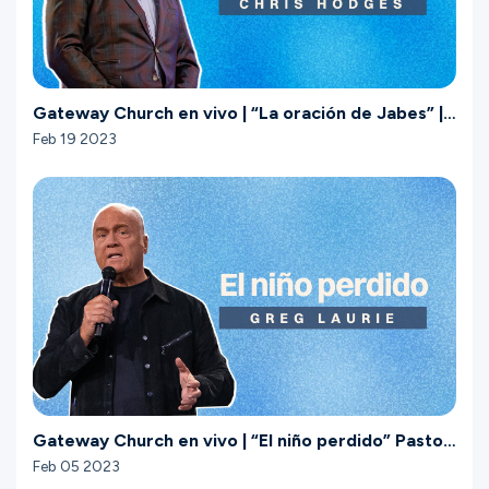
Gateway Church en vivo | “La oración de Jabes” |
Febrero 19
Feb 19 2023
Gateway Church en vivo | “El niño perdido” Pastor
Greg Laurie | Febrero 4–5
Feb 05 2023