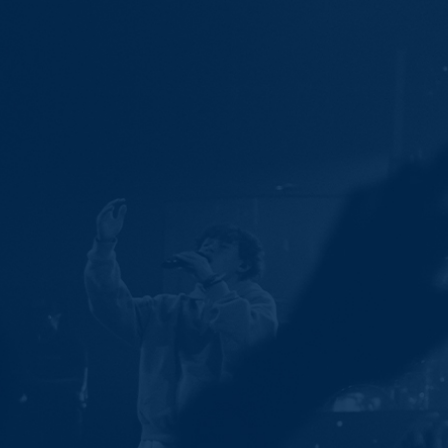
Ministries
Groups
Give
Search
English