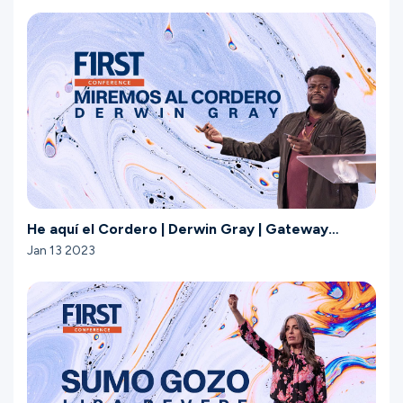
He aquí el Cordero | Derwin Gray | Gateway
Church
Jan 13 2023