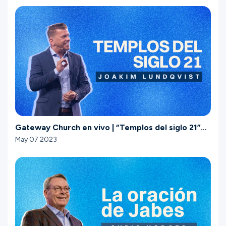
Gateway Church en vivo | “Templos del siglo 21”
Pastor Joakim Lundqvist | Mayo 6–7
May 07 2023