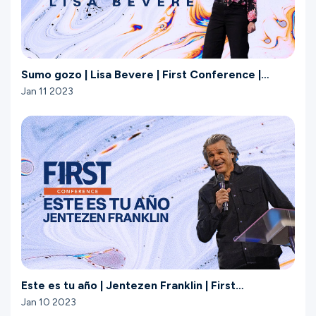
Sumo gozo | Lisa Bevere | First Conference |
Gateway Church
Jan 11 2023
Este es tu año | Jentezen Franklin | First
Conference | Gateway Church
Jan 10 2023