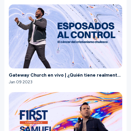
Gateway Church en vivo | ¿Quién tiene realmente
el control? | Enero 8
Jan 09 2023